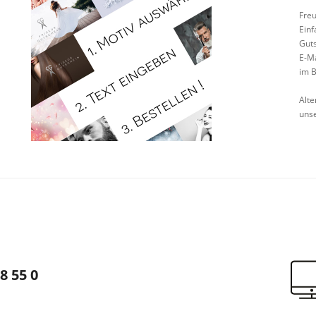
Fre
Ein
Guts
E-Ma
im B
Alte
uns
8 55 0