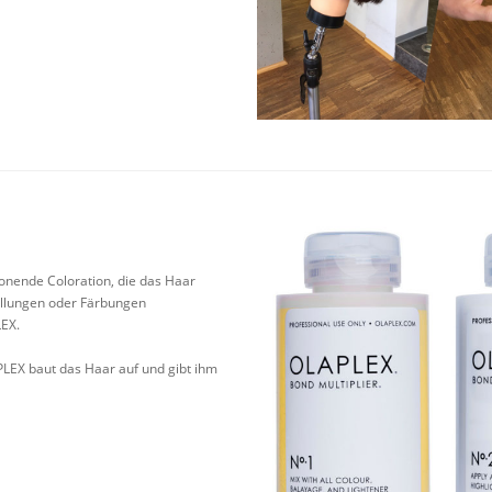
onende Coloration, die das Haar
ellungen oder Färbungen
EX.
PLEX baut das Haar auf und gibt ihm